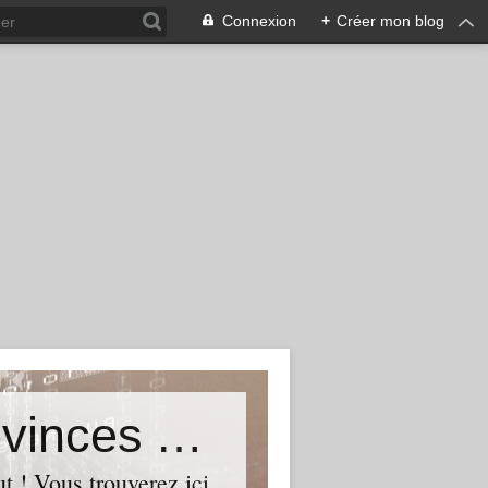
Connexion
+
Créer mon blog
de la Section UMP Quebec - Provinces Atlantiques - Nunavut
 ! Vous trouverez ici