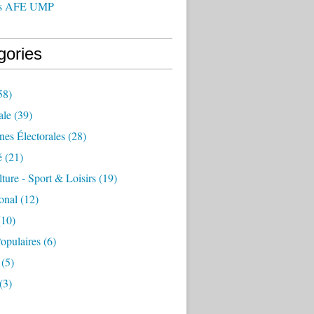
us AFE UMP
gories
58)
ale
(39)
es Électorales
(28)
é
(21)
lture - Sport & Loisirs
(19)
ional
(12)
10)
opulaires
(6)
(5)
(3)