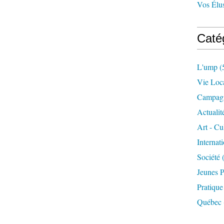
Vos Él
Caté
L'ump
(
Vie Loc
Campagn
Actualit
Art - Cu
Internat
Société
(
Jeunes P
Pratique
Québec