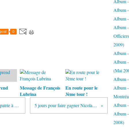
Album - 
Album -
Album -
Album -
post
0
Officier
2009)
Album -
Album -
(Mai 20
Album -
rend
Message de François
En route pour le
Album -
Lubrina
3ème tour !
Montréa
Album - 
"J'appelle tous ceux qui aiment la patrie à me rejoindre"
5 jours pour faire gagner Nicolas Sarkozy !
Album - 
2008)