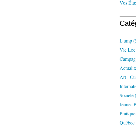
Vos Él
Caté
L'ump
(
Vie Loc
Campagn
Actualit
Art - Cu
Internat
Société
(
Jeunes P
Pratique
Québec