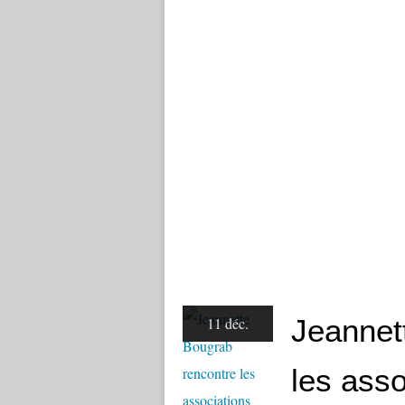
Jeannet
11 déc.
les asso