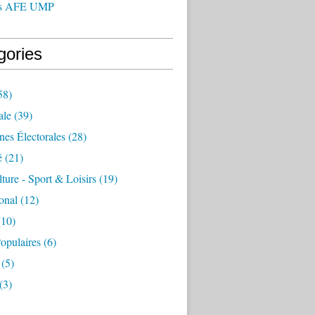
us AFE UMP
gories
58)
ale
(39)
es Électorales
(28)
é
(21)
lture - Sport & Loisirs
(19)
ional
(12)
10)
opulaires
(6)
(5)
(3)