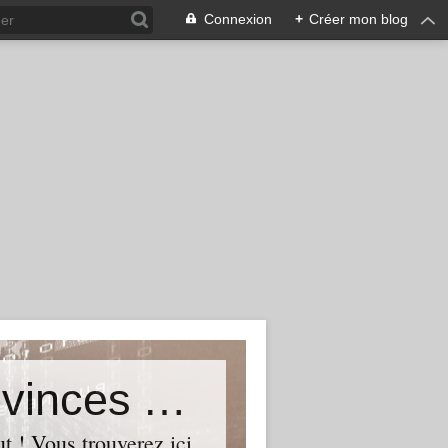
Connexion
+
Créer mon blog
de la Section UMP Quebec - Provinces Atlantiques - Nunavut
 ! Vous trouverez ici