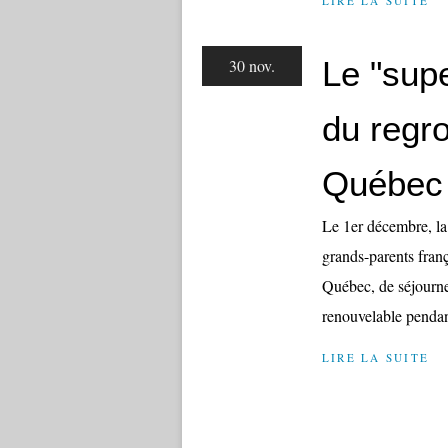
LIRE LA SUITE
Le "supe
30 nov.
du regr
Québec
Le 1er décembre, la 
grands-parents franç
Québec, de séjourner
renouvelable pendan
LIRE LA SUITE