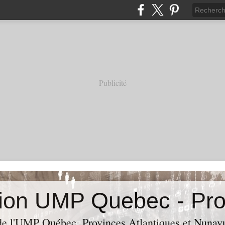
Publicité
de l'UMP Québec, Provinces Atlantiques et Nunavut