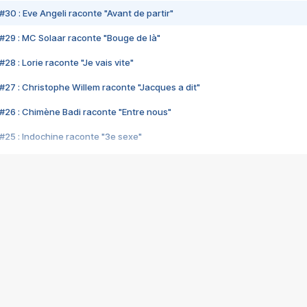
#30 : Eve Angeli raconte "Avant de partir"
#29 : MC Solaar raconte "Bouge de là"
28 : Lorie raconte "Je vais vite"
#27 : Christophe Willem raconte "Jacques a dit"
#26 : Chimène Badi raconte "Entre nous"
#25 : Indochine raconte "3e sexe"
#24 : Zaho raconte "C'est chelou"
#23 : Patrick Bruel raconte "Au café des délices"
#22 : Kyo raconte "Le chemin"
#21 : Nolwenn Leroy raconte "Cassé"
#20 : Patrick Hernandez raconte "Born to be alive"
#19 : Lorie raconte "Près de moi"