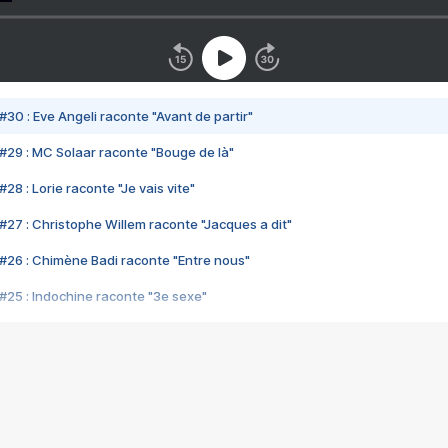
#30 : Eve Angeli raconte "Avant de partir"
#29 : MC Solaar raconte "Bouge de là"
28 : Lorie raconte "Je vais vite"
#27 : Christophe Willem raconte "Jacques a dit"
#26 : Chimène Badi raconte "Entre nous"
#25 : Indochine raconte "3e sexe"
#24 : Zaho raconte "C'est chelou"
#23 : Patrick Bruel raconte "Au café des délices"
#22 : Kyo raconte "Le chemin"
#21 : Nolwenn Leroy raconte "Cassé"